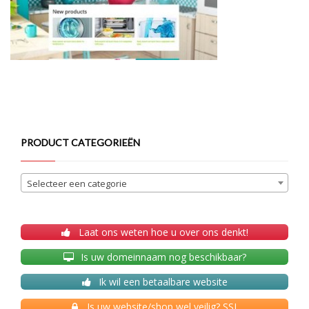
PRODUCT CATEGORIEËN
Selecteer een categorie
Laat ons weten hoe u over ons denkt!
Is uw domeinnaam nog beschikbaar?
Ik wil een betaalbare website
Is uw website/shop wel veilig? SSL