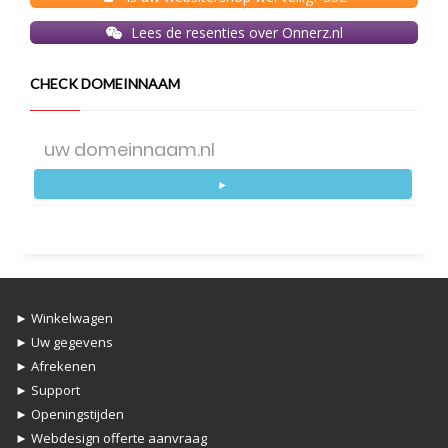
Lees de resenties over Onnerz.nl
CHECK DOMEINNAAM
►
► Winkelwagen
► Uw gegevens
► Afrekenen
► Support
► Openingstijden
► Webdesign offerte aanvraag