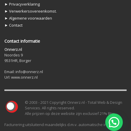
► Privacyverklaring
► Verwerkersovereenkomst.
► Algemene voorwaarden
► Contact
Contact informatie
Onnerz.nl
Noordes 9
9531HR, Borger
Email: info@onnerz.nl
Url: www.onnerz.nl
© 2003 - 2021 Copyright Onnerz.nl - Total Web & Design
Services. All rights reserved.
Alle prijzen op deze website zijn exclusief 21% Btw.
Facturering uitsluitend maandelijks d.m.v. automatische incasso.