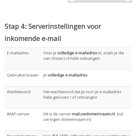
Stap 4:
Serverinstellingen voor
inkomende e-mail
E-mailadres
Voer je
volledige e-mailadres
in, zoals je die
van Onnerz.nl hebt ontvangen
Gebruikersnaam
Je
volledige e-mailadres
Wachtwoord
Het wachtwoord dat je voor je e-mailadres
hebt gekozen / of ontvangen
IMAP-server
Dit is de server
mail.uwdomeinnaam.nl
(vul
uw eigen domeinnaam in)
Beveiligingstype
Kies
TLS / SSL
(afhankelijk van uw certificaat) u