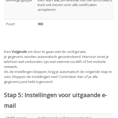
kunt ook kiezen voor alle certificaten
accepteren
Poort
993
Kies
Volgende
om door te gaan met de configuratie.
Je gegevens worden automatisch gecontroleerd. Hiervoor moet je
telefoon wel verbonden zijn met internet via WiFi of het mobiele
netwerk.
Als de instellingen kloppen, krijg je automatisch de volgende stap te
zien. Kloppen de instellingen niet? Controleer dan of je alle
gegevens juist hebt ingevoerd.
Stap 5:
Instellingen voor uitgaande e-
mail
SMTP-server
Vul hier mail.uwdomiennaam.nl
in