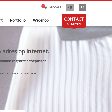
MY CART
CONTACT
rt
Portfolio
Webshop
OPNEMEN
 adres op internet.
nnaam registratie toepassen.
aarheid van uw website.