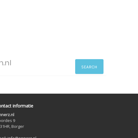
SEARCH
ntact informatie
nerz.nl
ordes 9
31HR, Borger