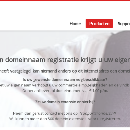
Home
Producten
Suppo
n domeinnaam registratie krijgt u uw eigen
eeft vastgelegd, kan niemand anders op dit internetadres een domei
Is uw gewenste domeinnaam nog beschikbaar?
 met uw eigen naam verhoogt u uw commerciële mogelijkheden en de vindb
Onnerz.nl levert al domeinnamen v.a. € 1.00 p/m.
Zit uw domein extensie er niet bij?
Neem dan gerust contact met ons op.
(support@onnerz.nl)
Wij kunnen meer dan 500 domein extensies voor u registreren.