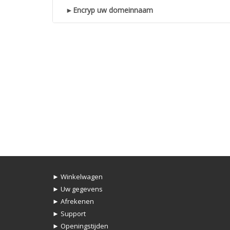
►Encryp uw domeinnaam
► Winkelwagen
► Uw gegevens
► Afrekenen
► Support
► Openingstijden