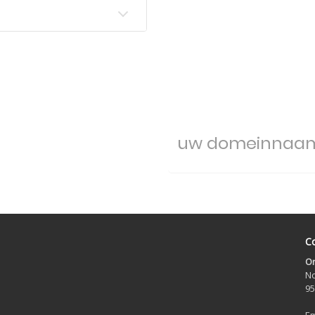
Co
On
No
95