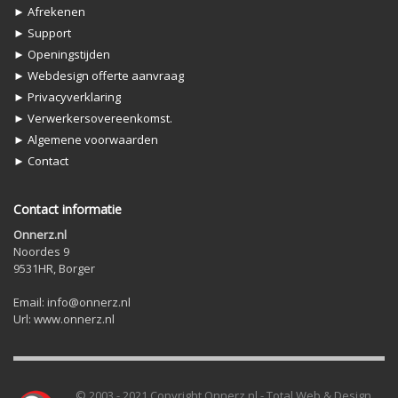
► Afrekenen
► Support
► Openingstijden
► Webdesign offerte aanvraag
► Privacyverklaring
► Verwerkersovereenkomst.
► Algemene voorwaarden
► Contact
Contact informatie
Onnerz.nl
Noordes 9
9531HR, Borger
Email: info@onnerz.nl
Url: www.onnerz.nl
© 2003 - 2021 Copyright Onnerz.nl - Total Web & Design