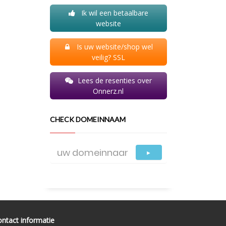
Ik wil een betaalbare
website
Is uw website/shop wel
veilig? SSL
Lees de resenties over
Onnerz.nl
CHECK DOMEINNAAM
►
ntact informatie