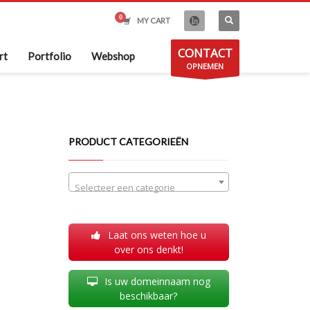
MY CART
CONTACT
rt
Portfolio
Webshop
OPNEMEN
PRODUCT CATEGORIEËN
Selecteer een categorie
Laat ons weten hoe u
over ons denkt!
Is uw domeinnaam nog
beschikbaar?