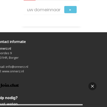
►
ntact informatie
nerz.nl
ordes 9
31HR, Borger
ail: info@onnerz.nl
l: www.onnerz.nl
ulp nodig?
rust weten.