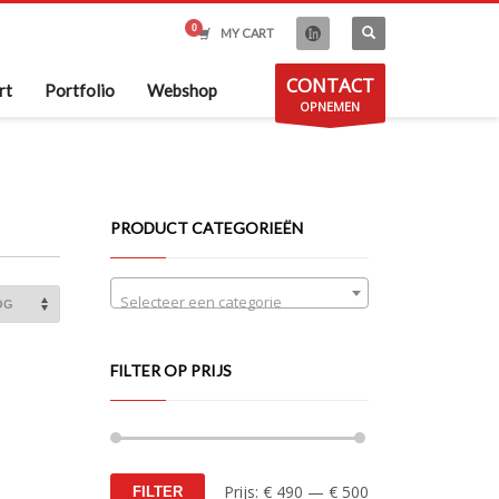
MY CART
CONTACT
rt
Portfolio
Webshop
OPNEMEN
PRODUCT CATEGORIEËN
Selecteer een categorie
FILTER OP PRIJS
Min.
Max.
Prijs:
€ 490
—
€ 500
FILTER