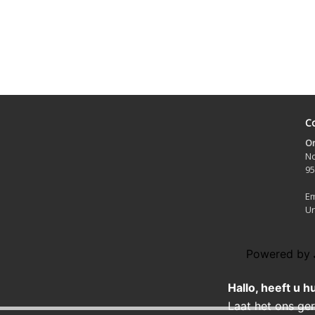
Co
On
No
95
Em
Ur
Powered by
Hallo, heeft u h
Laat het ons ge