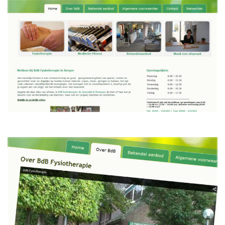
Eind 2003 zijn we naar het OMC verhuisd, waar we samen met
logopedie en verloskunde als
Paramedisch Centrum Borger
zijn gevestigd. Op deze nieuwe locatie was het goed mogelijk een
ruime oefenzaal in te richten met modern fitnessmateriaal
om zo de mogelijkheden voor optimale revalidatie te verbeteren.
In 2012 waren wij genoodzaakt om een andere locatie voor de
praktijk te zoeken, dit in verband met de plannen die de
gemeente heeft om het centrum van Borger te veranderen. De
praktijk is op dit moment gevestigd in het oude politiebureau
aan de hoofdstraat in Borger (naast het OMC). Deze verhuizing heeft
het mogelijk gemaakt om het paramedisch centrum
verder uit te breiden. Inmiddels werken we naast logopedie en
verloskunde samen met een diëtiste, kinderfysiotherapeut,
bekkenfysiotherapeut, psychologe en sinds kort een
haptotherapeute.
Binnen onze praktijk zijn we werkzaam met 6
Fysiotherapeuten en 1
Secretaresse.