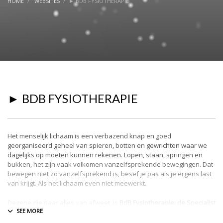
HOME
WEBSITES
► BDB FYSIOTHERAPIE
► BDB FYSIOTHERAPIE
Het menselijk lichaam is een verbazend knap en goed
georganiseerd geheel van spieren, botten en gewrichten waar we
dagelijks op moeten kunnen rekenen. Lopen, staan, springen en
bukken, het zijn vaak volkomen vanzelfsprekende bewegingen. Dat
bewegen niet zo vanzelfsprekend is, besef je pas als je ergens last
van krijgt. Als het lichaam even niet meewerkt.
Degene die daar alles van afweet, is
BdB Fysiotherapie: de Specialist
in Bewegen.
Bij hem of haar kun je terecht voor de behandeling van
klachten, maar ook om (ergere) klachten te voorkomen.