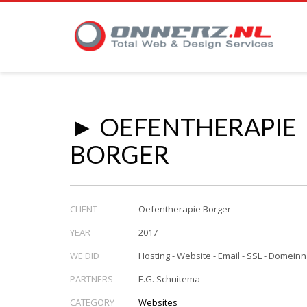
► OEFENTHERAPIE
BORGER
CLIENT
Oefentherapie Borger
YEAR
2017
WE DID
Hosting - Website - Email - SSL - Domei
PARTNERS
E.G. Schuitema
CATEGORY
Websites