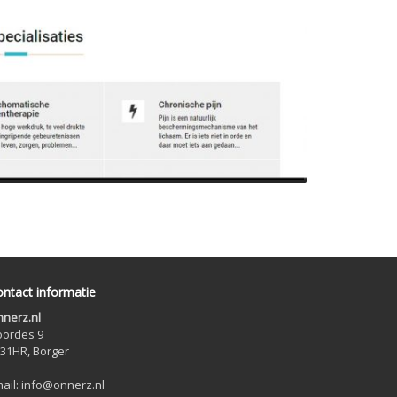
ntact informatie
nerz.nl
ordes 9
31HR, Borger
ail: info@onnerz.nl