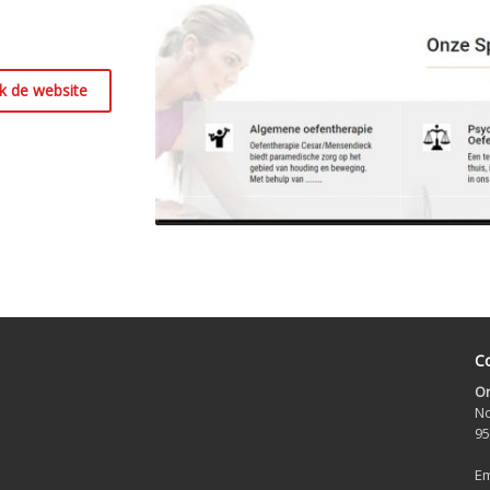
k de website
Co
On
No
95
Em