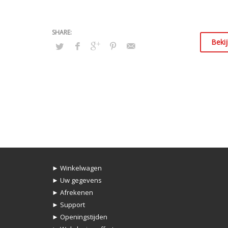
Bekij
► Winkelwagen
► Uw gegevens
► Afrekenen
► Support
► Openingstijden