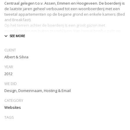
Centraal gelegen t.o.v. Assen, Emmen en Hoogeveen. De boerderij is
de laatste jaren geheel verbouwd tot een woonboerderij met een
tweetal appartementen op de begane grond en enkele kamers (Bed
and Breakfast).
Op het terrein achter de boerderij is een groot gazon met
mogelijkheden om buiten te verblijven. Van hieruit heeft u zicht op
de minicamping met kleine vijver. De minicamping grenst aan het
bos, waar voldoende mogelijkheden zijn om te wandelen en te
fietsen. Routes zijn verkrijgbaar.
CLIENT
Albert & Silvia
YEAR
2012
WE DID
Design, Domeinnaam, Hosting & Email
CATEGORY
Websites
TAGS