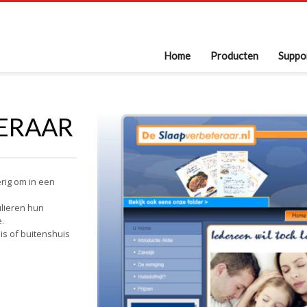
Home
Producten
Suppo
ERAAR
erig om in een
ulieren hun
.
is of buitenshuis