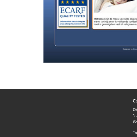
Co
On
No
95
Em