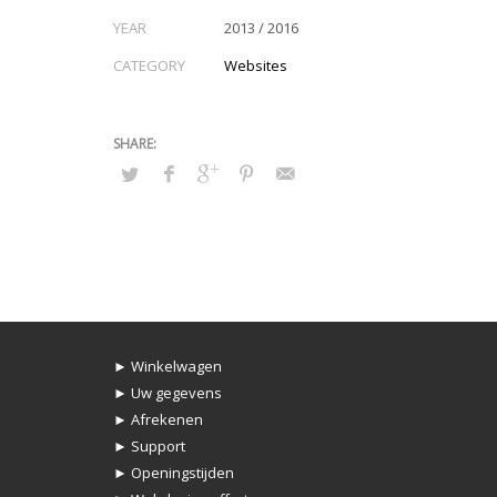
YEAR
2013 / 2016
CATEGORY
Websites
► Winkelwagen
► Uw gegevens
► Afrekenen
► Support
► Openingstijden