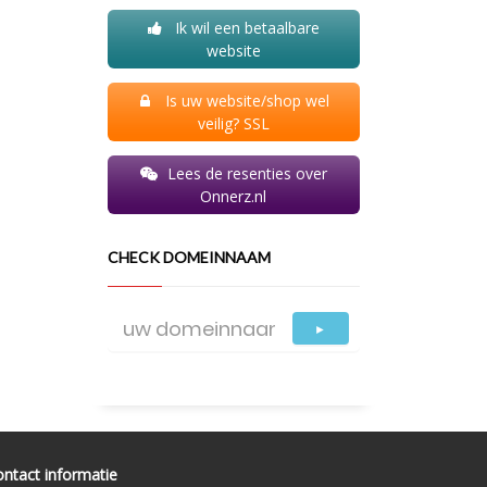
Ik wil een betaalbare
website
Is uw website/shop wel
veilig? SSL
Lees de resenties over
Onnerz.nl
CHECK DOMEINNAAM
►
ntact informatie