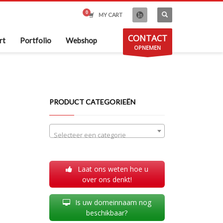
MY CART
CONTACT
rt
Portfolio
Webshop
OPNEMEN
PRODUCT CATEGORIEËN
Selecteer een categorie
Laat ons weten hoe u
over ons denkt!
Is uw domeinnaam nog
beschikbaar?