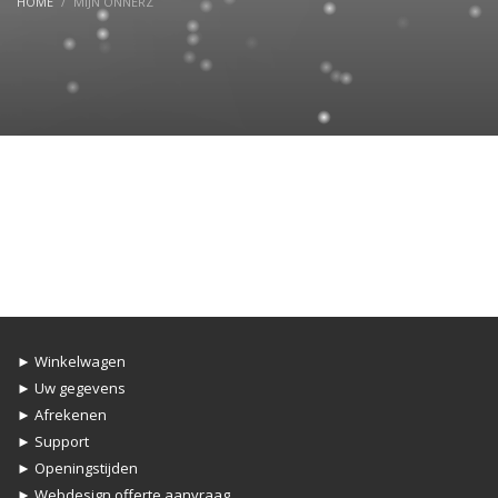
HOME
MIJN ONNERZ
► Winkelwagen
► Uw gegevens
► Afrekenen
► Support
► Openingstijden
► Webdesign offerte aanvraag