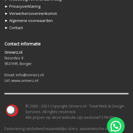
► Privacyverklaring
► Verwerkersovereenkomst.
► Algemene voorwaarden
► Contact
Contact informatie
Onnerz.nl
Noordes 9
9531HR, Borger
Email: info@onnerz.nl
Url: www.onnerz.nl
© 2003 - 2021 Copyright Onnerz.nl - Total Web & Design
Services. All rights reserved.
Alle prijzen op deze website zijn exclusief 21% Btw.
Facturering uitsluitend maandelijks d.m.v. automatische incasso.