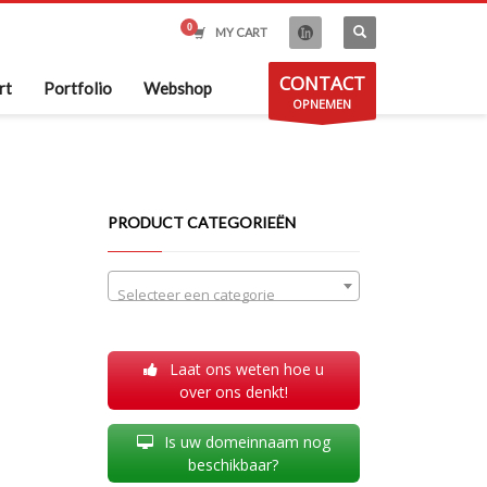
MY CART
CONTACT
rt
Portfolio
Webshop
OPNEMEN
PRODUCT CATEGORIEËN
Selecteer een categorie
Laat ons weten hoe u
over ons denkt!
Is uw domeinnaam nog
beschikbaar?