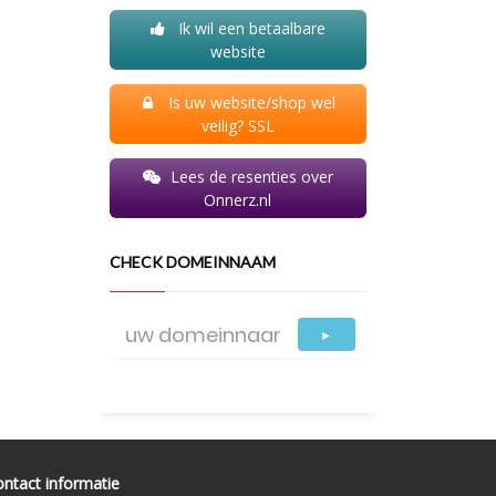
Ik wil een betaalbare
website
Is uw website/shop wel
veilig? SSL
Lees de resenties over
Onnerz.nl
CHECK DOMEINNAAM
►
ntact informatie