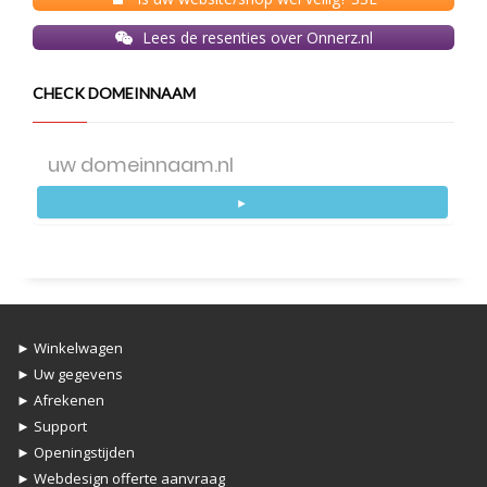
Lees de resenties over Onnerz.nl
CHECK DOMEINNAAM
►
► Winkelwagen
► Uw gegevens
► Afrekenen
► Support
► Openingstijden
► Webdesign offerte aanvraag