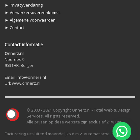
► Privacyverklaring
► Verwerkersovereenkomst.
► Algemene voorwaarden
► Contact
Contact informatie
Onnerz.nl
Noordes 9
9531HR, Borger
Email: info@onnerz.nl
Url: www.onnerz.nl
© 2003 - 2021 Copyright Onnerz.nl - Total Web & Design
Services. All rights reserved.
Alle prijzen op deze website zijn exclusief 21% Btw.
Facturering uitsluitend maandelijks d.m.v. automatische incasso.