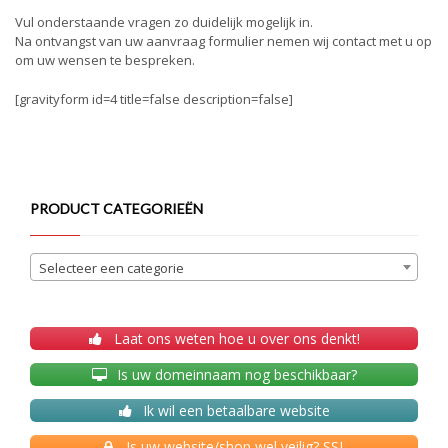
Vul onderstaande vragen zo duidelijk mogelijk in.
Na ontvangst van uw aanvraag formulier nemen wij contact met u op
om uw wensen te bespreken.
[gravityform id=4 title=false description=false]
PRODUCT CATEGORIEËN
Selecteer een categorie
Laat ons weten hoe u over ons denkt!
Is uw domeinnaam nog beschikbaar?
Ik wil een betaalbare website
Is uw website/shop wel veilig? SSL