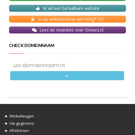
Ik wil een betaalbare website
Is uw website/shop wel veilig? SSL
Lees de resenties over Onnerz.nl
CHECK DOMEINNAAM
►
► Winkelwagen
► Uw gegevens
► Afrekenen