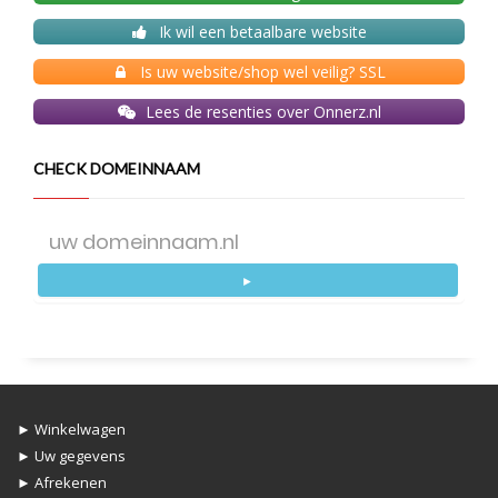
Ik wil een betaalbare website
Is uw website/shop wel veilig? SSL
Lees de resenties over Onnerz.nl
CHECK DOMEINNAAM
►
► Winkelwagen
► Uw gegevens
► Afrekenen