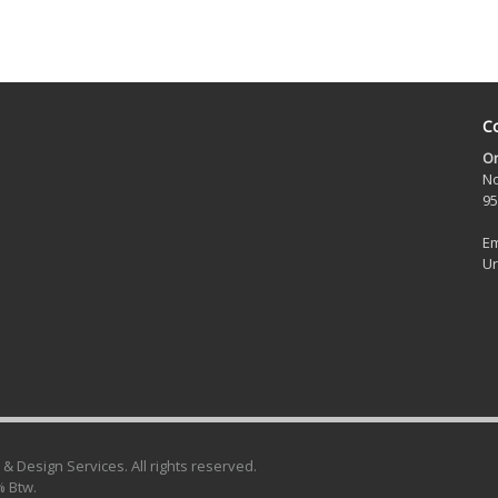
Co
On
No
95
Em
Ur
& Design Services. All rights reserved.
% Btw.