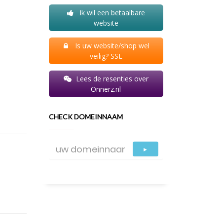
Ik wil een betaalbare
website
Is uw website/shop wel
veilig? SSL
Lees de resenties over
Onnerz.nl
CHECK DOMEINNAAM
►