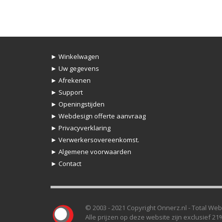
► Winkelwagen
► Uw gegevens
► Afrekenen
► Support
► Openingstijden
► Webdesign offerte aanvraag
► Privacyverklaring
► Verwerkersovereenkomst.
► Algemene voorwaarden
► Contact
© 2003 - 2021 Copyright Onnerz.nl - Total Web 
Alle prijzen op deze website zijn exclusief 21