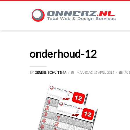
onderhoud-12
BY
GERBEN SCHUITEMA
/
MAANDAG, 13 APRIL 2015
/
PUB